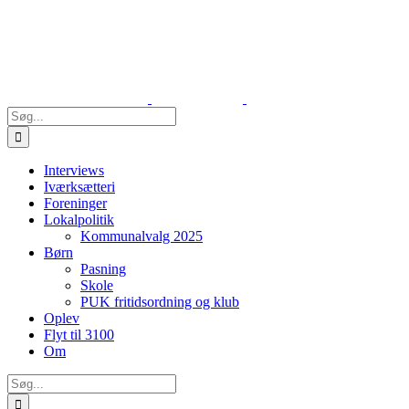
Skip
to
content
Søg
efter:
Interviews
Iværksætteri
Foreninger
Lokalpolitik
Kommunalvalg 2025
Børn
Pasning
Skole
PUK fritidsordning og klub
Oplev
Flyt til 3100
Om
Søg
efter: