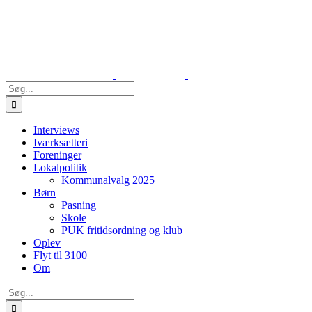
Skip
to
content
Søg
efter:
Interviews
Iværksætteri
Foreninger
Lokalpolitik
Kommunalvalg 2025
Børn
Pasning
Skole
PUK fritidsordning og klub
Oplev
Flyt til 3100
Om
Søg
efter: