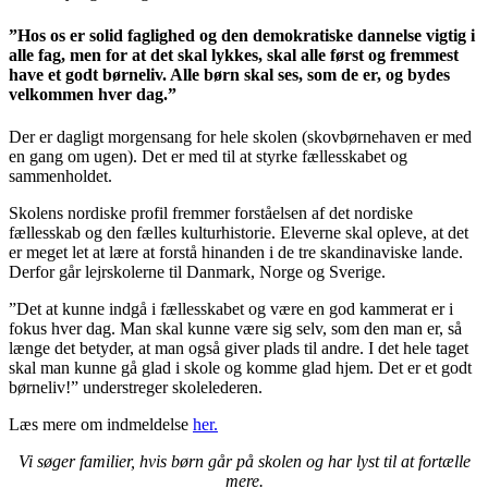
”Hos os er solid faglighed og den demokratiske dannelse vigtig i
alle fag, men for at det skal lykkes, skal alle først og fremmest
have et godt børneliv. Alle børn skal ses, som de er, og bydes
velkommen hver dag.”
Der er dagligt morgensang for hele skolen (skovbørnehaven er med
en gang om ugen). Det er med til at styrke fællesskabet og
sammenholdet.
Skolens nordiske profil fremmer forståelsen af det nordiske
fællesskab og den fælles kulturhistorie. Eleverne skal opleve, at det
er meget let at lære at forstå hinanden i de tre skandinaviske lande.
Derfor går lejrskolerne til Danmark, Norge og Sverige.
”Det at kunne indgå i fællesskabet og være en god kammerat er i
fokus hver dag. Man skal kunne være sig selv, som den man er, så
længe det betyder, at man også giver plads til andre. I det hele taget
skal man kunne gå glad i skole og komme glad hjem. Det er et godt
børneliv!” understreger skolelederen.
Læs mere om indmeldelse
her.
Vi søger familier, hvis børn går på skolen og har lyst til at fortælle
mere.