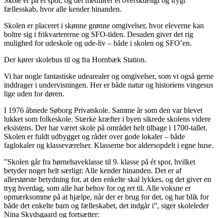
Skole er på ét spor, og det medfører et overskueligt og trygt
fællesskab, hvor alle kender hinanden.
Skolen er placeret i skønne grønne omgivelser, hvor eleverne kan
boltre sig i frikvartererne og SFO-tiden. Desuden giver det rig
mulighed for udeskole og ude-liv – både i skolen og SFO’en.
Der kører skolebus til og fra Hornbæk Station.
Vi har nogle fantastiske udearealer og omgivelser, som vi også gerne
inddrager i undervisningen. Her er både natur og historiens vingesus
lige uden for døren.
I 1976 åbnede Søborg Privatskole. Samme år som den var blevet
lukket som folkeskole. Stærke kræfter i byen sikrede skolens videre
eksistens. Der har været skole på området helt tilbage i 1700-tallet.
Skolen er fuldt udbygget og råder over gode lokaler – både
faglokaler og klasseværelser. Klasserne bor aldersopdelt i egne huse.
”Skolen går fra børnehaveklasse til 9. klasse på ét spor, hvilket
betyder noget helt særligt: Alle kender hinanden. Det er af
allerstørste betydning for, at den enkelte skal lykkes, og det giver en
tryg hverdag, som alle har behov for og ret til. Alle voksne er
opmærksomme på at hjælpe, når der er brug for det, og har blik for
både det enkelte barn og fælleskabet, det indgår i”, siger skoleleder
Nina Skydsgaard og fortsætter: