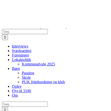
Skip
to
content
Søg
efter:
Interviews
Iværksætteri
Foreninger
Lokalpolitik
Kommunalvalg 2025
Børn
Pasning
Skole
PUK fritidsordning og klub
Oplev
Flyt til 3100
Om
Søg
efter: