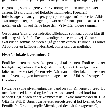
Baglokalet, som tidligere var privatbolig, er nu en integreret del af
caféen. Ét stort rum med fleksible muligheder: Foredrag,
fødselsdage, vinsmagninger, pop-up middage, små koncerter. Albis
skal bruges. “Jeg er optaget af, hvad der får folks puls til at slå. Har
nogen en idé, vil jeg gerne høre den. Vi bygger videre sammen.”
Og ovenpå Albis er der indrettet lejligheder, som snart bliver klar til
udlejning via Airbnb. Den udvendige trappe er på vej. Gæsterne
skal kunne komme op uden at gå gennem caféen. Et lille hus i huset.
At bo over en kaffebar i Hornbæk bliver snart en mulighed.
Hvorfor lokale leverandører?
Fordi kvaliteten mærkes i koppen og på tallerkenen. Fordi relationer
forpligter og forfiner. Fordi gæsterne ved, at det de vælger, også
løfter mennesker tæt på dem selv. Når man handler lokalt, investerer
man i byen, og byen investerer tilbage i stedet. Albis skal smage af
Hornbæk.
Hylderne skulle give mening. Te, vand og vin. Øl, kage og brød. Et
menukort med klarhed og kvalitet. Albis startede med brød fra
naboen Bagt. Siden er der kommet faste, lokale samarbejder til. Bl.a.
Gitte fra WILD Bageri der leverer surdejsbrød af høj kvalitet. Og
Pernille fra Dronningmølle Microbageri der står for kagerne. Og