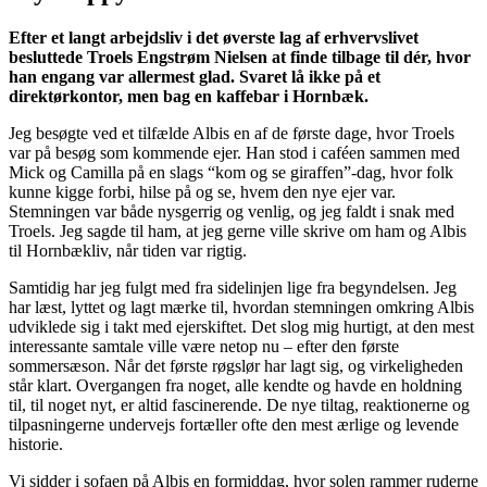
Efter et langt arbejdsliv i det øverste lag af erhvervslivet
besluttede Troels Engstrøm Nielsen at finde tilbage til dér, hvor
han engang var allermest glad. Svaret lå ikke på et
direktørkontor, men bag en kaffebar i Hornbæk.
Jeg besøgte ved et tilfælde Albis en af de første dage, hvor Troels
var på besøg som kommende ejer. Han stod i caféen sammen med
Mick og Camilla på en slags “kom og se giraffen”-dag, hvor folk
kunne kigge forbi, hilse på og se, hvem den nye ejer var.
Stemningen var både nysgerrig og venlig, og jeg faldt i snak med
Troels. Jeg sagde til ham, at jeg gerne ville skrive om ham og Albis
til Hornbækliv, når tiden var rigtig.
Samtidig har jeg fulgt med fra sidelinjen lige fra begyndelsen. Jeg
har læst, lyttet og lagt mærke til, hvordan stemningen omkring Albis
udviklede sig i takt med ejerskiftet. Det slog mig hurtigt, at den mest
interessante samtale ville være netop nu – efter den første
sommersæson. Når det første røgslør har lagt sig, og virkeligheden
står klart. Overgangen fra noget, alle kendte og havde en holdning
til, til noget nyt, er altid fascinerende. De nye tiltag, reaktionerne og
tilpasningerne undervejs fortæller ofte den mest ærlige og levende
historie.
Vi sidder i sofaen på Albis en formiddag, hvor solen rammer ruderne