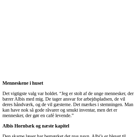
Menneskene i huset
Det vigtigste valg var holdet. “Jeg er stolt af de unge mennesker, der
bærer Albis med mig. De tager ansvar for arbejdspladsen, de vil
deres håndværk, og de vil gæsterne. Det mærkes i stemningen. Man
kan have nok så gode råvarer og smukt inventar, men det er
mennesker, der gør en café levende.”
Albis Hornbæk og næste kapitel
Den skarpe læser har bemærket det nye navn. Albi’s er blevet til