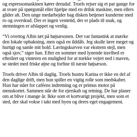
og espressomaskinen kører derudaf. Troels rejser sig et par gange for
at svare på spørgsmål eller hjælpe med en drilsk maskine, men ellers
glider alt. Den unge medarbejder bag disken betjener kunderne med
ro og overskud. Der er ingen ventetid, der er plads til snak, og
stemningen er afslappet og venlig.
“Vi overtog Albis tæt på højsæsonen. Det var fantastisk at mærke
den lokale opbakning, men også en ilddåb. Jeg skulle lære meget og
hurtigt og samle mit hold. Læringskurven var ekstrem stejl, men
også sjov,” siger han. Efter en sommer med lynende travlhed er
efteråret og vinteren en mulighed for at trække vejret ned i maven,
se stedet med friske øjne og forfine til næste højsæson.
Troels driver Albis til daglig. Troels hustru Karina er ikke en del af
den daglige drift, men hun spiller en vigtig rolle som medskaber.
Hun har stået for caféens indretning og er primus motor på
menukortet. Sammen står de for ejerskab og retning. De har planer
om at blive i mange år. Ikke som et kortvarigt projekt, men som et
sted, der skal vokse i takt med byen og deres eget engagement.