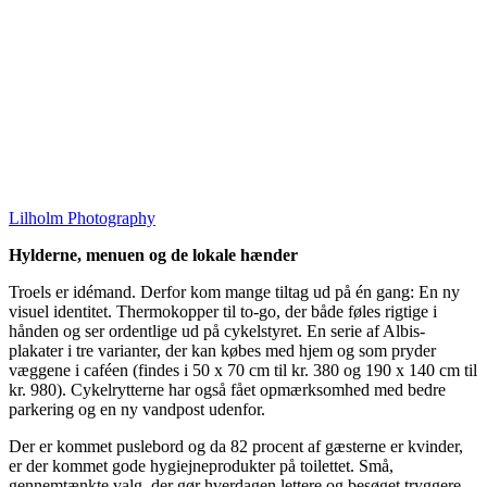
Lilholm Photography
Hylderne, menuen og de lokale hænder
Troels er idémand. Derfor kom mange tiltag ud på én gang: En ny
visuel identitet. Thermokopper til to-go, der både føles rigtige i
hånden og ser ordentlige ud på cykelstyret. En serie af Albis-
plakater i tre varianter, der kan købes med hjem og som pryder
væggene i caféen (findes i 50 x 70 cm til kr. 380 og 190 x 140 cm til
kr. 980). Cykelrytterne har også fået opmærksomhed med bedre
parkering og en ny vandpost udenfor.
Der er kommet puslebord og da 82 procent af gæsterne er kvinder,
er der kommet gode hygiejneprodukter på toilettet. Små,
gennemtænkte valg, der gør hverdagen lettere og besøget tryggere.