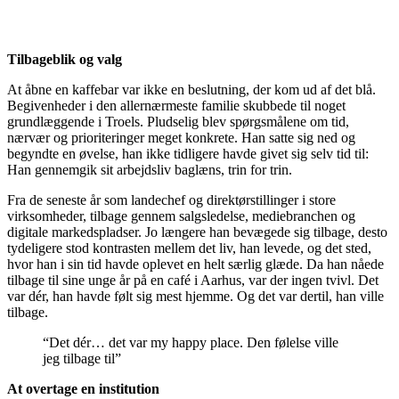
Tilbageblik og valg
At åbne en kaffebar var ikke en beslutning, der kom ud af det blå.
Begivenheder i den allernærmeste familie skubbede til noget
grundlæggende i Troels. Pludselig blev spørgsmålene om tid,
nærvær og prioriteringer meget konkrete. Han satte sig ned og
begyndte en øvelse, han ikke tidligere havde givet sig selv tid til:
Han gennemgik sit arbejdsliv baglæns, trin for trin.
Fra de seneste år som landechef og direktørstillinger i store
virksomheder, tilbage gennem salgsledelse, mediebranchen og
digitale markedspladser. Jo længere han bevægede sig tilbage, desto
tydeligere stod kontrasten mellem det liv, han levede, og det sted,
hvor han i sin tid havde oplevet en helt særlig glæde. Da han nåede
tilbage til sine unge år på en café i Aarhus, var der ingen tvivl. Det
var dér, han havde følt sig mest hjemme. Og det var dertil, han ville
tilbage.
“Det dér… det var my happy place. Den følelse ville
jeg tilbage til”
At overtage en institution