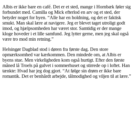
Albis er ikke bare en café. Det er et sted, mange i Hornbæk føler sig
forbundet med. Camilla og Mick efterlod en arv og et sted, der
betyder noget for byen. “Alle har en holdning, og det er faktisk
smukt. Man skal lære at navigere. Jeg er blevet taget utroligt godt
imod, og hjælpsomheden har været stor. Samtidig er der mange
kloge hoveder i et lille samfund. Jeg lytter gerne, men jeg skal også
være tro mod min retning.”
Helsingør Dagblad stod i døren fra første dag. Den store
opmærksomhed var kærkommen. Den mindede om, at Albis er
byens stue. Men virkeligheden kom også hurtigt. Efter den første
måned lå Troels på gulvet i sommerhuset og stirrede op i loftet. Han
tænkte: Hvad har jeg dog gjort. “At følge sin drøm er ikke bare
romantik. Det er benhårdt arbejde, tålmodighed og viljen til at lære.”