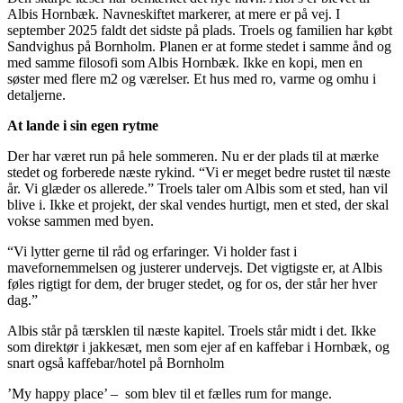
Albis Hornbæk. Navneskiftet markerer, at mere er på vej. I
september 2025 faldt det sidste på plads. Troels og familien har købt
Sandvighus på Bornholm. Planen er at forme stedet i samme ånd og
med samme filosofi som Albis Hornbæk. Ikke en kopi, men en
søster med flere m2 og værelser. Et hus med ro, varme og omhu i
detaljerne.
At lande i sin egen rytme
Der har været run på hele sommeren. Nu er der plads til at mærke
stedet og forberede næste rykind. “Vi er meget bedre rustet til næste
år. Vi glæder os allerede.” Troels taler om Albis som et sted, han vil
blive i. Ikke et projekt, der skal vendes hurtigt, men et sted, der skal
vokse sammen med byen.
“Vi lytter gerne til råd og erfaringer. Vi holder fast i
mavefornemmelsen og justerer undervejs. Det vigtigste er, at Albis
føles rigtigt for dem, der bruger stedet, og for os, der står her hver
dag.”
Albis står på tærsklen til næste kapitel. Troels står midt i det. Ikke
som direktør i jakkesæt, men som ejer af en kaffebar i Hornbæk, og
snart også kaffebar/hotel på Bornholm
’My happy place’ – som blev til et fælles rum for mange.