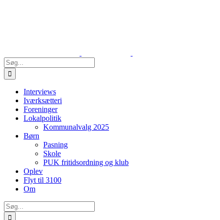
Skip
to
content
Søg
efter:
Interviews
Iværksætteri
Foreninger
Lokalpolitik
Kommunalvalg 2025
Børn
Pasning
Skole
PUK fritidsordning og klub
Oplev
Flyt til 3100
Om
Søg
efter: