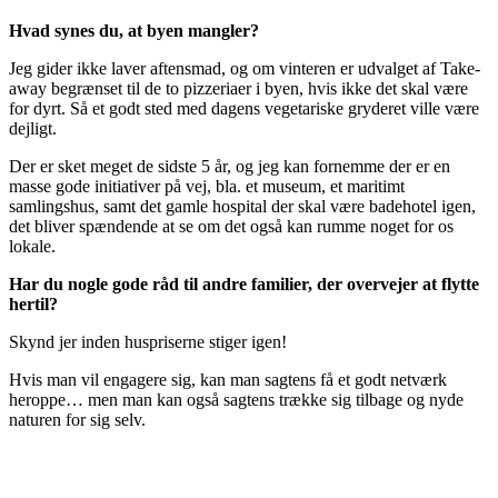
Hvad synes du, at byen mangler?
Jeg gider ikke laver aftensmad, og om vinteren er udvalget af Take-
away begrænset til de to pizzeriaer i byen, hvis ikke det skal være
for dyrt. Så et godt sted med dagens vegetariske gryderet ville være
dejligt.
Der er sket meget de sidste 5 år, og jeg kan fornemme der er en
masse gode initiativer på vej, bla. et museum, et maritimt
samlingshus, samt det gamle hospital der skal være badehotel igen,
det bliver spændende at se om det også kan rumme noget for os
lokale.
Har du nogle gode råd til andre familier, der overvejer at flytte
hertil?
Skynd jer inden huspriserne stiger igen!
Hvis man vil engagere sig, kan man sagtens få et godt netværk
heroppe… men man kan også sagtens trække sig tilbage og nyde
naturen for sig selv.