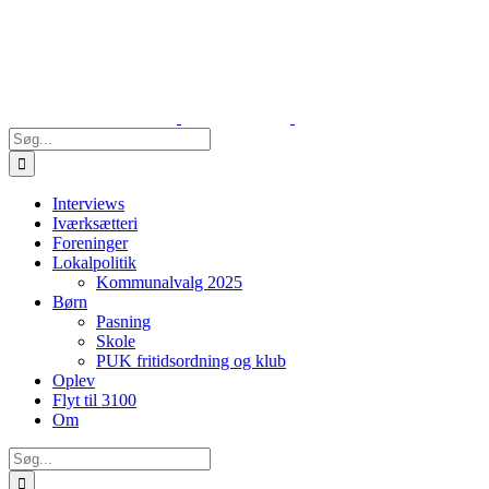
Skip
to
content
Søg
efter:
Interviews
Iværksætteri
Foreninger
Lokalpolitik
Kommunalvalg 2025
Børn
Pasning
Skole
PUK fritidsordning og klub
Oplev
Flyt til 3100
Om
Søg
efter: