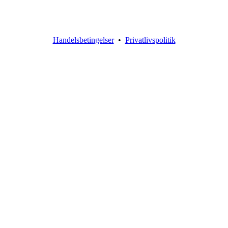
Handelsbetingelser
•
Privatlivspolitik
Go
to
Top