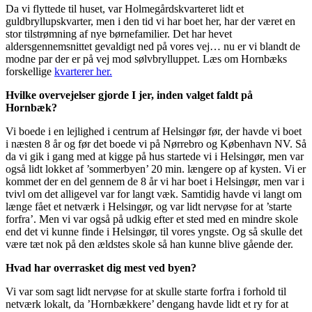
Da vi flyttede til huset, var Holmegårdskvarteret lidt et
guldbryllupskvarter, men i den tid vi har boet her, har der været en
stor tilstrømning af nye børnefamilier. Det har hevet
aldersgennemsnittet gevaldigt ned på vores vej… nu er vi blandt de
modne par der er på vej mod sølvbrylluppet. Læs om Hornbæks
forskellige
kvarterer her.
Hvilke overvejelser gjorde I jer, inden valget faldt på
Hornbæk?
Vi boede i en lejlighed i centrum af Helsingør før, der havde vi boet
i næsten 8 år og før det boede vi på Nørrebro og København NV. Så
da vi gik i gang med at kigge på hus startede vi i Helsingør, men var
også lidt lokket af ’sommerbyen’ 20 min. længere op af kysten. Vi er
kommet der en del gennem de 8 år vi har boet i Helsingør, men var i
tvivl om det alligevel var for langt væk. Samtidig havde vi langt om
længe fået et netværk i Helsingør, og var lidt nervøse for at ’starte
forfra’. Men vi var også på udkig efter et sted med en mindre skole
end det vi kunne finde i Helsingør, til vores yngste. Og så skulle det
være tæt nok på den ældstes skole så han kunne blive gående der.
Hvad har overrasket dig mest ved byen?
Vi var som sagt lidt nervøse for at skulle starte forfra i forhold til
netværk lokalt, da ’Hornbækkere’ dengang havde lidt et ry for at