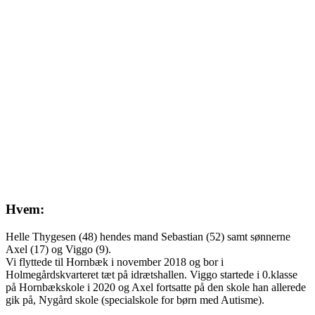
Hvem:
Helle Thygesen (48) hendes mand Sebastian (52) samt sønnerne
Axel (17) og Viggo (9).
Vi flyttede til Hornbæk i november 2018 og bor i
Holmegårdskvarteret tæt på idrætshallen. Viggo startede i 0.klasse
på Hornbækskole i 2020 og Axel fortsatte på den skole han allerede
gik på, Nygård skole (specialskole for børn med Autisme).