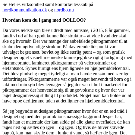
Se Helles virksomhed samt kontorfællesskab på
nordkommunikation.dk
og
nordbo.nu
Hvordan kom du i gang med OOLLOO?
Da vores ældste søn blev udredt med autisme, i 2015, 8 år gammel,
fandt vi ud af han godt kunne lide struktur – at vide hvad der skal
ske og hvornår. Der var mange der anbefalede piktogrammer til at
skabe den nødvendige struktur. På daværende tidspunkt var
udvalget begrænset, bøvlet og ikke særlig pænt – og som grafisk
designer og et visuelt menneske kunne jeg ikke rigtig forlig mig med
hjemmeprintet, lamineret piktogrammer på velcrostrimler og
elefantsnot. Synes hurtigt ens hjem lignede en hjælpemiddelcentral.
Det blev pludselig meget tydeligt at man havde en søn med særlige
udfordringer. Piktogrammerne var også meget henvendt til børn og i
takt med min søn blev teenager så jeg der var et hul i markedet for
piktogrammer der henvendte sig til unge/voksne og hvor der var
taget designmæssig stilling til produktet. Noget man kan holde ud at
have oppe derhjemme uden at det ligner en hjælpemiddelcentral.
Så jeg begyndte at designe piktogrammer hvor der er en rød tråd i
designet og med den produktionsmæssige baggrund Jesper har,
fandt han et materiale der kan sidde på alle glatte overflader, de kan
tages ned og sættes op igen – og igen. Og hvis de bliver støvede
bagpå, kan man skylle dem i lunkent vand, så hæfter de igen. Det