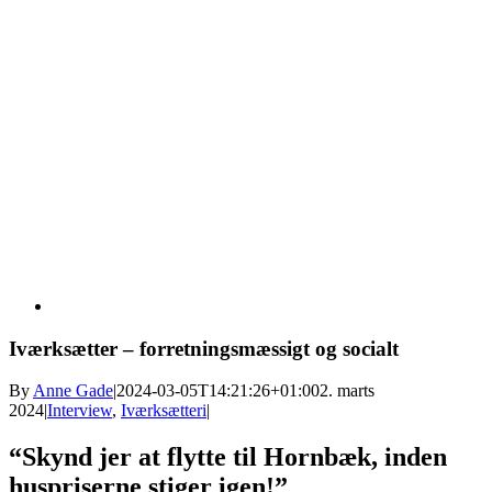
Iværksætter – forretningsmæssigt og socialt
By
Anne Gade
|
2024-03-05T14:21:26+01:00
2. marts
2024
|
Interview
,
Iværksætteri
|
“Skynd jer at flytte til Hornbæk, inden
huspriserne stiger igen!”