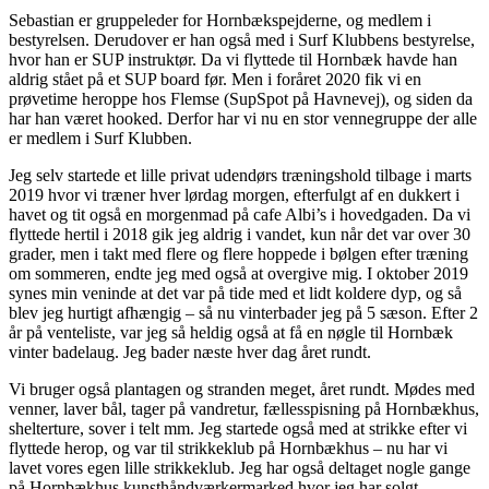
Sebastian er gruppeleder for Hornbækspejderne, og medlem i
bestyrelsen. Derudover er han også med i Surf Klubbens bestyrelse,
hvor han er SUP instruktør. Da vi flyttede til Hornbæk havde han
aldrig stået på et SUP board før. Men i foråret 2020 fik vi en
prøvetime heroppe hos Flemse (SupSpot på Havnevej), og siden da
har han været hooked. Derfor har vi nu en stor vennegruppe der alle
er medlem i Surf Klubben.
Jeg selv startede et lille privat udendørs træningshold tilbage i marts
2019 hvor vi træner hver lørdag morgen, efterfulgt af en dukkert i
havet og tit også en morgenmad på cafe Albi’s i hovedgaden. Da vi
flyttede hertil i 2018 gik jeg aldrig i vandet, kun når det var over 30
grader, men i takt med flere og flere hoppede i bølgen efter træning
om sommeren, endte jeg med også at overgive mig. I oktober 2019
synes min veninde at det var på tide med et lidt koldere dyp, og så
blev jeg hurtigt afhængig – så nu vinterbader jeg på 5 sæson. Efter 2
år på venteliste, var jeg så heldig også at få en nøgle til Hornbæk
vinter badelaug. Jeg bader næste hver dag året rundt.
Vi bruger også plantagen og stranden meget, året rundt. Mødes med
venner, laver bål, tager på vandretur, fællesspisning på Hornbækhus,
shelterture, sover i telt mm. Jeg startede også med at strikke efter vi
flyttede herop, og var til strikkeklub på Hornbækhus – nu har vi
lavet vores egen lille strikkeklub. Jeg har også deltaget nogle gange
på Hornbækhus kunsthåndværkermarked hvor jeg har solgt