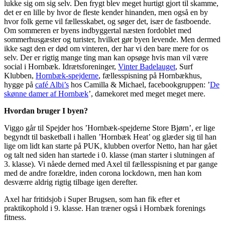
lukke sig om sig selv. Den frygt blev meget hurtigt gjort til skamme,
det er en lille by hvor de fleste kender hinanden, men også en by
hvor folk gerne vil fællesskabet, og søger det, især de fastboende.
Om sommeren er byens indbyggertal næsten fordoblet med
sommerhusgæster og turister, hvilket gør byen levende. Men dermed
ikke sagt den er død om vinteren, der har vi den bare mere for os
selv. Der er rigtig mange ting man kan opsøge hvis man vil være
social i Hornbæk. Idrætsforeninger,
Vinter Badelauget
, Surf
Klubben,
Hornbæk-spejderne
, fællesspisning på Hornbækhus,
hygge på
café Albi’s
hos Camilla & Michael, facebookgruppen: ’
De
skønne damer af Hornbæk
’, damekoret med meget meget mere.
Hvordan bruger I byen?
Viggo går til Spejder hos ’Hornbæk-spejderne Store Bjørn’, er lige
begyndt til basketball i hallen ’Hornbæk Heat’ og glæder sig til han
lige om lidt kan starte på PUK, klubben overfor Netto, han har gået
og talt ned siden han startede i 0. klasse (man starter i slutningen af
3. klasse). Vi nåede derned med Axel til fællesspisning et par gange
med de andre forældre, inden corona lockdown, men han kom
desværre aldrig rigtig tilbage igen derefter.
Axel har fritidsjob i Super Brugsen, som han fik efter et
praktikophold i 9. klasse. Han træner også i Hornbæk forenings
fitness.