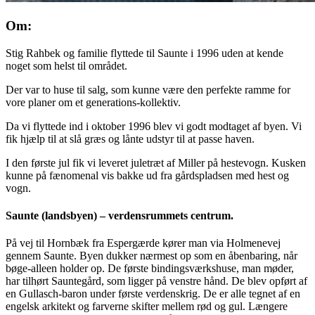
Om:
Stig Rahbek og familie flyttede til Saunte i 1996 uden at kende
noget som helst til området.
Der var to huse til salg, som kunne være den perfekte ramme for
vore planer om et generations-kollektiv.
Da vi flyttede ind i oktober 1996 blev vi godt modtaget af byen. Vi
fik hjælp til at slå græs og lånte udstyr til at passe haven.
I den første jul fik vi leveret juletræt af Miller på hestevogn. Kusken
kunne på fænomenal vis bakke ud fra gårdspladsen med hest og
vogn.
Saunte (landsbyen) – verdensrummets centrum.
På vej til Hornbæk fra Espergærde kører man via Holmenevej
gennem Saunte. Byen dukker nærmest op som en åbenbaring, når
bøge-alleen holder op. De første bindingsværkshuse, man møder,
har tilhørt Sauntegård, som ligger på venstre hånd. De blev opført af
en Gullasch-baron under første verdenskrig. De er alle tegnet af en
engelsk arkitekt og farverne skifter mellem rød og gul. Længere