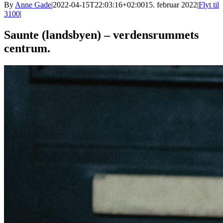
By
Anne Gade
|
2022-04-15T22:03:16+02:00
15. februar 2022
|
Flyt til
3100
|
Saunte (landsbyen) – verdensrummets
centrum.