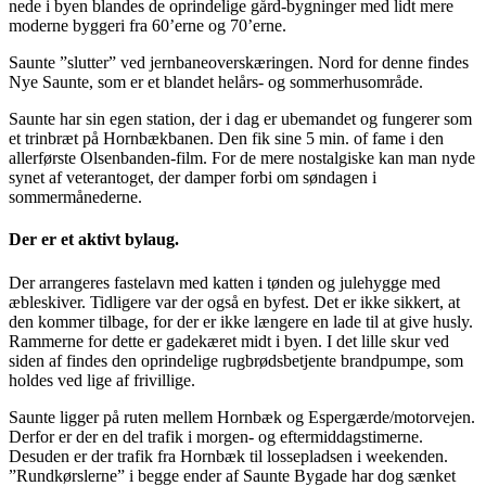
nede i byen blandes de oprindelige gård-bygninger med lidt mere
moderne byggeri fra 60’erne og 70’erne.
Saunte ”slutter” ved jernbaneoverskæringen. Nord for denne findes
Nye Saunte, som er et blandet helårs- og sommerhusområde.
Saunte har sin egen station, der i dag er ubemandet og fungerer som
et trinbræt på Hornbækbanen. Den fik sine 5 min. of fame i den
allerførste Olsenbanden-film. For de mere nostalgiske kan man nyde
synet af veterantoget, der damper forbi om søndagen i
sommermånederne.
Der er et aktivt bylaug.
Der arrangeres fastelavn med katten i tønden og julehygge med
æbleskiver. Tidligere var der også en byfest. Det er ikke sikkert, at
den kommer tilbage, for der er ikke længere en lade til at give husly.
Rammerne for dette er gadekæret midt i byen. I det lille skur ved
siden af findes den oprindelige rugbrødsbetjente brandpumpe, som
holdes ved lige af frivillige.
Saunte ligger på ruten mellem Hornbæk og Espergærde/motorvejen.
Derfor er der en del trafik i morgen- og eftermiddagstimerne.
Desuden er der trafik fra Hornbæk til lossepladsen i weekenden.
”Rundkørslerne” i begge ender af Saunte Bygade har dog sænket