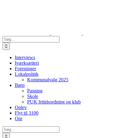
Skip
to
content
Søg
efter:
Interviews
Iværksætteri
Foreninger
Lokalpolitik
Kommunalvalg 2025
Børn
Pasning
Skole
PUK fritidsordning og klub
Oplev
Flyt til 3100
Om
Søg
efter: