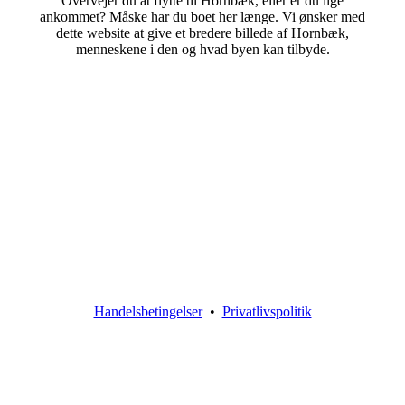
Overvejer du at flytte til Hornbæk, eller er du lige
ankommet? Måske har du boet her længe. Vi ønsker med
dette website at give et bredere billede af Hornbæk,
menneskene i den og hvad byen kan tilbyde.
Handelsbetingelser
•
Privatlivspolitik
Go
to
Top