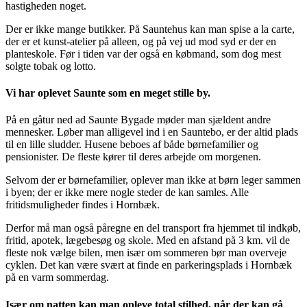
hastigheden noget.
Der er ikke mange butikker. På Sauntehus kan man spise a la carte,
der er et kunst-atelier på alleen, og på vej ud mod syd er der en
planteskole. Før i tiden var der også en købmand, som dog mest
solgte tobak og lotto.
Vi har oplevet Saunte som en meget stille by.
På en gåtur ned ad Saunte Bygade møder man sjældent andre
mennesker. Løber man alligevel ind i en Sauntebo, er der altid plads
til en lille sludder. Husene beboes af både børnefamilier og
pensionister. De fleste kører til deres arbejde om morgenen.
Selvom der er børnefamilier, oplever man ikke at børn leger sammen
i byen; der er ikke mere nogle steder de kan samles. Alle
fritidsmuligheder findes i Hornbæk.
Derfor må man også påregne en del transport fra hjemmet til indkøb,
fritid, apotek, lægebesøg og skole. Med en afstand på 3 km. vil de
fleste nok vælge bilen, men især om sommeren bør man overveje
cyklen. Det kan være svært at finde en parkeringsplads i Hornbæk
på en varm sommerdag.
Især om natten kan man opleve total stilhed, når der kan gå